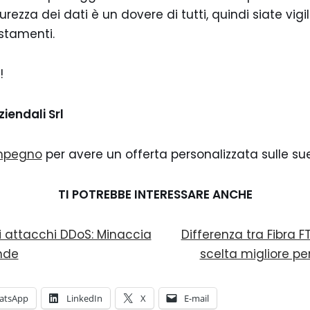
rezza dei dati è un dovere di tutti, quindi siate vigil
ostamenti.
!
ziendali Srl
impegno
per avere un offerta personalizzata sulle su
TI POTREBBE INTERESSARE ANCHE
i attacchi DDoS: Minaccia
Differenza tra Fibra F
ende
scelta migliore pe
atsApp
LinkedIn
X
E-mail