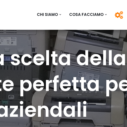
CHI SIAMO
COSA FACCIAMO
Vai
al
contenuto
 scelta della
 perfetta pe
aziendali