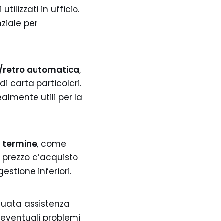
ilizzati in ufficio.
ziale per
/retro automatica
,
i carta particolari.
lmente utili per la
o termine
, come
n prezzo d’acquisto
estione inferiori.
guata assistenza
 eventuali problemi