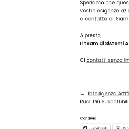
Speriamo che questa
vostre esigenze azie
a contattarci. Siamo
A presto,
Il team di Sistemi A
Ci
contatti senza 
←
Intelligenza Artif
Ruoli Più Suscettib
Condividi:
Facebook
Wh