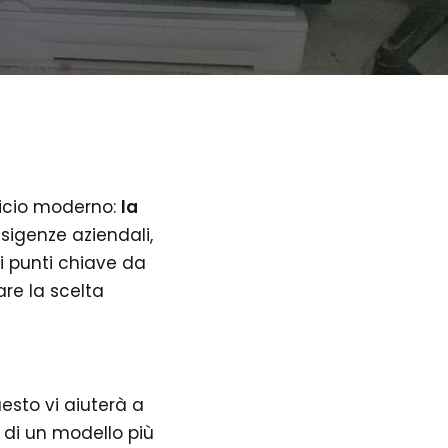
ficio moderno:
la
esigenze aziendali,
i punti chiave da
are la scelta
uesto vi aiuterà a
di un modello più