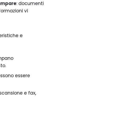
tampare
: documenti
formazioni vi
ristiche e
ampano
to.
ossono essere
scansione e fax,