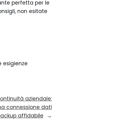
nte perfetta per le
nsigli, non esitate
e esigienze
ontinuità aziendale:
una connessione dati
backup affidabile
→