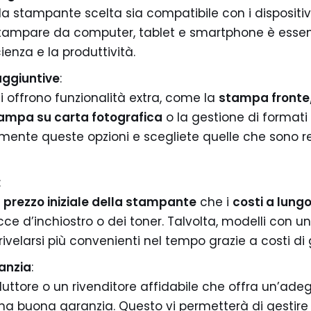
a stampante scelta sia compatibile con i dispositivi ut
i stampare da computer, tablet e smartphone è essen
ienza e la produttività.
aggiuntive
:
 offrono funzionalità extra, come la
stampa fronte
ampa su carta fotografica
o la gestione di formati d
ente queste opzioni e scegliete quelle che sono rea
:
l
prezzo iniziale della stampante
che i
costi a lung
ucce d’inchiostro o dei toner. Talvolta, modelli con u
ivelarsi più convenienti nel tempo grazie a costi di g
anzia
:
uttore o un rivenditore affidabile che offra un’ade
na buona garanzia. Questo vi permetterà di gestire