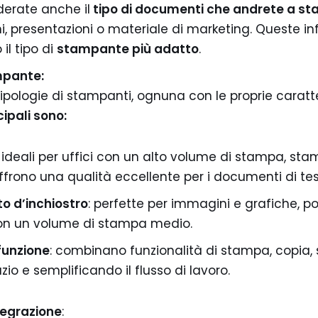
erate anche il
tipo di documenti che andrete a s
i, presentazioni o materiale di marketing. Queste in
il tipo di
stampante più adatto
.
mpante:
tipologie di stampanti, ognuna con le proprie caratte
cipali sono:
: ideali per uffici con un alto volume di stampa, st
frono una qualità eccellente per i documenti di tes
o d’inchiostro
: perfette per immagini e grafiche, p
con un volume di stampa medio.
funzione
: combinano funzionalità di stampa, copia, 
io e semplificando il flusso di lavoro.
tegrazione
: