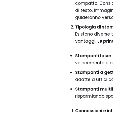
compatto. Consid
di testo, immagin
guideranno verso 
Tipologia di sta
Esistono diverse 
vantaggi.
Le prin
Stampanti laser
velocemente e of
Stampanti a gett
adatte a uffici 
Stampanti multi
risparmiando spaz
Connessioni e in