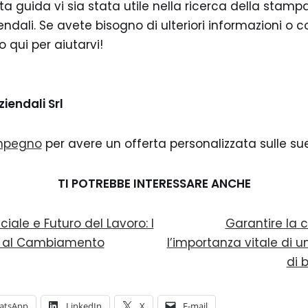
 guida vi sia stata utile nella ricerca della stampa
ndali. Se avete bisogno di ulteriori informazioni o co
 qui per aiutarvi!
ziendali Srl
impegno
per avere un offerta personalizzata sulle su
TI POTREBBE INTERESSARE ANCHE
iciale e Futuro del Lavoro: I
Garantire la c
ili al Cambiamento
l’importanza vitale di 
di 
atsApp
LinkedIn
X
E-mail