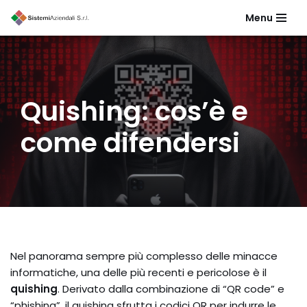
Menu
Vai
al
contenuto
Quishing: cos’è e
come difendersi
Nel panorama sempre più complesso delle minacce
informatiche, una delle più recenti e pericolose è il
quishing
. Derivato dalla combinazione di “QR code” e
“phishing”, il quishing sfrutta i codici QR per indurre le